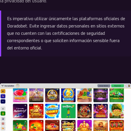
la privacidad del usuario.
Es imperativo utilizar únicamente las plataformas oficiales de
Doradobet. Evite ingresar datos personales en sitios externos
que no cuenten con las certificaciones de seguridad
correspondientes o que soliciten información sensible fuera
del entorno oficial.