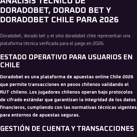
ANÁLISIS TÉCNICO DE
DORADOBET, DORADO BET Y
DORADOBET CHILE PARA 2026
Doradobet, dorado bet y el sitio doradobet chile representan una
plataforma técnica verificada para el juego en 2026.
ESTADO OPERATIVO PARA USUARIOS EN
CHILE
Doradobet es una plataforma de apuestas online Chile 2026
que permite transacciones en pesos chilenos validando el
RUT chileno. Los jugadores chilenos operan bajo protocolos
de cifrado estándar que garantizan la integridad de los datos
financieros, cumpliendo con las normativas técnicas vigentes
para entornos de apuestas seguras.
GESTIÓN DE CUENTA Y TRANSACCIONES