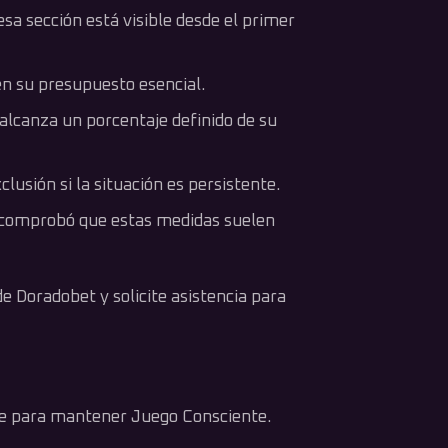
sa sección está visible desde el primer
en su presupuesto esencial.
 alcanza un porcentaje definido de su
sión si la situación es persistente.
is comprobó que estas medidas suelen
e Doradobet y solicite asistencia para
lave para mantener Juego Consciente.