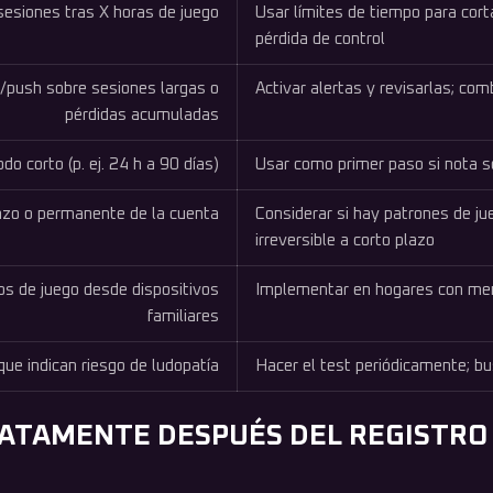
sesiones tras X horas de juego
Usar límites de tiempo para corta
pérdida de control
/push sobre sesiones largas o
Activar alertas y revisarlas; com
pérdidas acumuladas
o corto (p. ej. 24 h a 90 días)
Usar como primer paso si nota s
azo o permanente de la cuenta
Considerar si hay patrones de ju
irreversible a corto plazo
os de juego desde dispositivos
Implementar en hogares con me
familiares
que indican riesgo de ludopatía
Hacer el test periódicamente; bus
ATAMENTE DESPUÉS DEL REGISTRO 