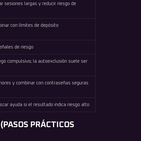
r sesiones largas y reducir riesgo de
binar con límites de depósito
eñales de riesgo
ego compulsivo; la autoexclusión suele ser
nores y combinar con contraseñas seguras
car ayuda si el resultado indica riesgo alto
(PASOS PRÁCTICOS