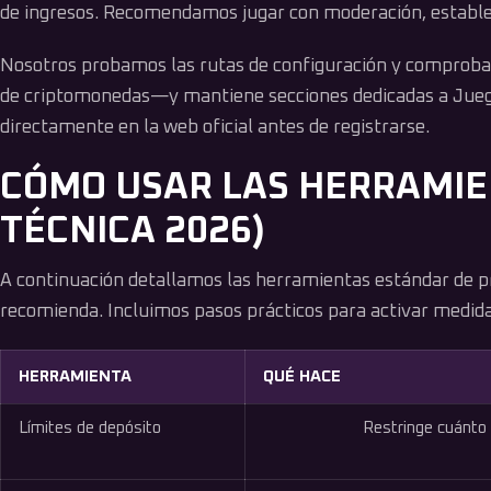
de ingresos. Recomendamos jugar con moderación, establece
Nosotros probamos las rutas de configuración y comprob
de criptomonedas—y mantiene secciones dedicadas a Jueg
directamente en la web oficial antes de registrarse.
CÓMO USAR LAS HERRAMIE
TÉCNICA 2026)
A continuación detallamos las herramientas estándar de pr
recomienda. Incluimos pasos prácticos para activar medid
HERRAMIENTA
QUÉ HACE
Límites de depósito
Restringe cuánto 