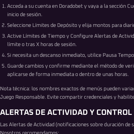
Acceda a su cuenta en Doradobet y vaya a la sección Cue
inicio de sesión.
Seleccione Límites de Depósito y elija montos para di
Active Límites de Tiempo y Configure Alertas de Activid
límite o tras X horas de sesión.
Si necesita un descanso inmediato, utilice Pausa Tempo
Guarde cambios y confirme mediante el método de verifi
aplicarse de forma inmediata o dentro de unas horas.
Nota técnica: los nombres exactos de menús pueden variar; 
Juego Responsable. Evite compartir credenciales y habilite 
ALERTAS DE ACTIVIDAD Y CONTROL
Las Alertas de Actividad (notificaciones sobre duración d
Nosotros recomendamos: