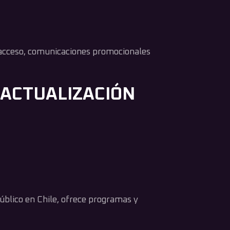
l acceso, comunicaciones promocionales
(ACTUALIZACIÓN
úblico en Chile, ofrece programas y